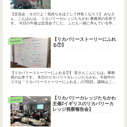
【交流会：ヨガだよ！気持ちをほぐして仲良くなろう】 みなさ
ん、こんばんは。 リカバリーカレッジたちかわ 事務局の石井で
す。 今日の午後は交流会でした。 ふだん一緒に学んでいる学生
さん同士であっても、なかなか日常のことや趣味のこと・共
通...
【リカバリーストーリーにふれ
facebook
る⑦】
【リカバリーストーリーにふれる⑦】 皆さんこんにちは。事務
局の山本です。 本日のリカバリーカレッジたちかわ、午前中の
コマは「リカバリーストーリーにふれる」の7回目。講師はご存
知汗っかきの亮さんです。今日も汗をふきふき頑張っておられ
ま...
【リカバリーカレッジたちかわ
facebook
主催⇄イギリスのリカバリーカ
レッジ視察報告会】