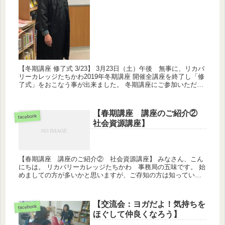
【冬期講座 修了式 3/23】 3月23日（土）午後 無事に、リカバ
リーカレッジたちかわ2019年冬期講座 開催全講座を終了し「修
了式」をおこなう事が出来ました。 冬期講座にご参加いただい
た皆さん、各講座の講師（チーム）の皆さん、 カレッ...
【春期講座 講座のご紹介②
facebook
社会資源講座】
【春期講座 講座のご紹介② 社会資源講座】 みなさん、こん
にちは。 リカバリーカレッジたちかわ 事務局の五味です。 始
めましての方が多いかと思いますが、ご存知の方は知っている
でっかい（からだ）人です。 今期より事務局の一員として皆さ
まのカ...
【交流会：ヨガだよ！気持ちを
facebook
ほぐして仲良くなろう】