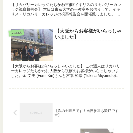
【リカバリーカレッジたちかわ主催⇄イギリスのリカバリーカレ
ッジ視察報告会】 本日は東京大学の一教室をお借りして、イギ
リス・リカバリーカレッジの視察報告会を開催致しました。 今
年の頭に総勢15名の比較的大所帯で行ってきた視察団。リカ...
【大阪からお客様がいらっしゃ
facebook
いました】
【大阪からお客様がいらっしゃいました】 この週末はリカバリ
ーカレッジたちかわに大阪から視察のお客様がいらっしゃいま
した。金 文美 (Fumi Kin)さんと宮本 如奈 (Yukina Miyamoto)さ
ん。PSWとして関西ではPSW協...
【次の土曜日です！当日参加も歓迎です
☆】