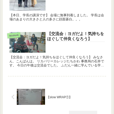
【本日、学長の講演です】 会場に無事到着しました。 学長は会
場のあまりの大きさと人の多さに顔面蒼白。。。
【交流会：ヨガだよ！気持ちを
facebook
ほぐして仲良くなろう】
【交流会：ヨガだよ！気持ちをほぐして仲良くなろう】 みなさ
ん、こんばんは。 リカバリーカレッジたちかわ 事務局の石井で
す。 今日の午後は交流会でした。 ふだん一緒に学んでいる学生
さん同士であっても、なかなか日常のことや趣味のこと・共
通...
【slow WRAP①】