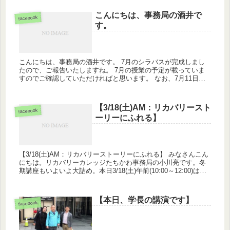
こんにちは、事務局の酒井で
facebook
す。
こんにちは、事務局の酒井です。 7月のシラバスが完成しまし
たので、ご報告いたしますね。 7月の授業の予定が載っていま
すのでご確認していただければと思います。 なお、7月11日は
WRAP集中クラス②とオープンダイアローグの豪華てんこ盛り
と...
【3/18(土)AM：リカバリースト
facebook
ーリーにふれる】
【3/18(土)AM：リカバリーストーリーにふれる】 みなさんこん
にちは。リカバリーカレッジたちかわ事務局の小川亮です。冬
期講座もいよいよ大詰め。本日3/18(土)午前(10:00～12:00)は、
講師の齊藤亮さん・佐々木理恵さん、11名の...
【本日、学長の講演です】
facebook