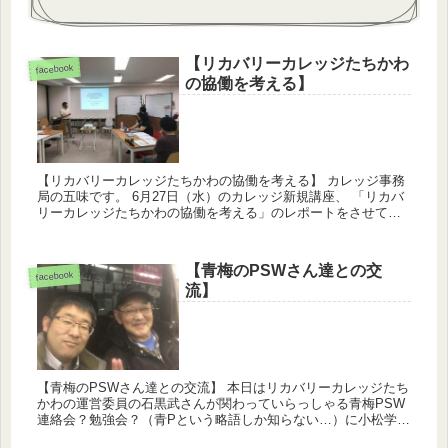
【リカバリーカレッジたちかわ
facebook
の協働を考える】
【リカバリーカレッジたちかわの協働を考える】 カレッジ事務
局の五味です。 6月27日（水）のカレッジ新規講座、 「リカバ
リーカレッジたちかわの協働を考える」のレポートをさせて頂
きます。 精神科に限らず、自分自身やあなたの大切な人が調子
を...
【青梅のPSWさん達との交
facebook
流】
【青梅のPSWさん達との交流】 本日はリカバリーカレッジたち
かわの運営委員の石黒武さんが関わっていらっしゃる青梅PSW
連絡会？勉強会？（青Pという略語しか知らない…）に小松学長
とお呼ばれし、30名くらいのPSWさん、OTさんの前でリカバ...