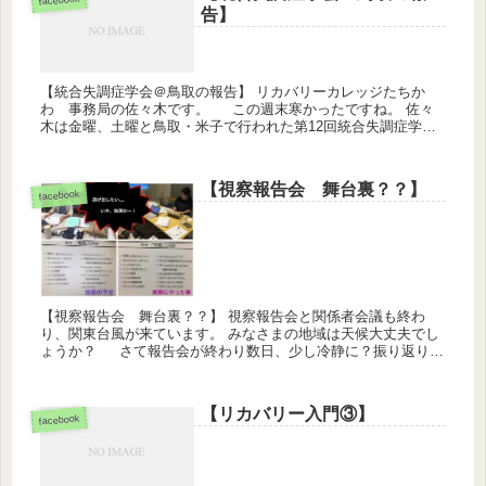
告】
【統合失調症学会＠鳥取の報告】 リカバリーカレッジたちか
わ 事務局の佐々木です。 この週末寒かったですね。 佐々
木は金曜、土曜と鳥取・米子で行われた第12回統合失調症学会
に行って来ました。（こちら→） 2日目のシンポジウム5で一
緒に...
【視察報告会 舞台裏？？】
facebook
【視察報告会 舞台裏？？】 視察報告会と関係者会議も終わ
り、関東台風が来ています。 みなさまの地域は天候大丈夫でし
ょうか？ さて報告会が終わり数日、少し冷静に？振り返り始
めています。とはいえ、準備数日前は私も運営委員の渡邊さん
も「もうア...
【リカバリー入門③】
facebook