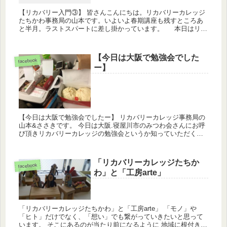
【リカバリー入門③】 皆さんこんにちは。リカバリーカレッジ
たちかわ事務局の山本です。いよいよ春期講座も残すところあ
と半月。ラストスパートに差し掛かっています。 本日はリカ
バリー入門の３回目。それぞれのリカバリーに迫るこの講座も
今期はこれ...
【今日は大阪で勉強会でした
facebook
ー】
【今日は大阪で勉強会でしたー】 リカバリーカレッジ事務局の
山本&ささきです。 今日は大阪.寝屋川市のみつわ会さんにお呼
び頂きリカバリーカレッジの勉強会というか知っていただく機
会としてお話をさせて頂きました。 帰りに大阪っぽい食べ...
「リカバリーカレッジたちか
facebook
わ」と「工房arte」
「リカバリーカレッジたちかわ」と「工房arte」 「モノ」や
「ヒト」だけでなく、「想い」でも繋がっていきたいと思って
います。 そこにあるのが当たり前になるように 地域に根付き、