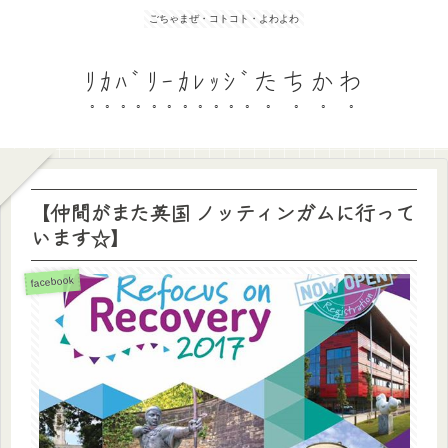
ごちゃまぜ・コトコト・よわよわ
ﾘｶﾊﾞﾘｰｶﾚｯｼﾞたちかわ
【仲間がまた英国 ノッティンガムに行って
います☆】
facebook