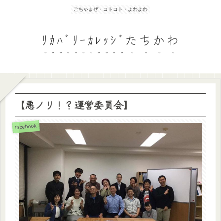
ごちゃまぜ・コトコト・よわよわ
ﾘｶﾊﾞﾘｰｶﾚｯｼﾞたちかわ
【悪ノリ！？運営委員会】
facebook