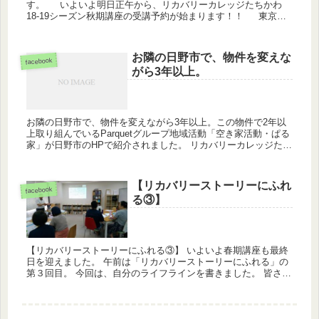
す。 いよいよ明日正午から、リカバリーカレッジたちかわ
18-19シーズン秋期講座の受講予約が始まります！！ 東京も
明日から秋模様になるとか。 学びの秋、ぜひ立川で一緒に学び
あ...
お隣の日野市で、物件を変えな
facebook
がら3年以上。
お隣の日野市で、物件を変えながら3年以上。この物件で2年以
上取り組んでいるParquetグループ地域活動「空き家活動・ぱる
家」が日野市のHPで紹介されました。 リカバリーカレッジたち
かわの小松学長がおっしゃるとおり「ゆっくり・ことこと」続
け...
【リカバリーストーリーにふれ
facebook
る③】
【リカバリーストーリーにふれる③】 いよいよ春期講座も最終
日を迎えました。 午前は「リカバリーストーリーにふれる」の
第３回目。 今回は、自分のライフラインを書きました。 皆さ
ん、これまでの人生の中で大きなライフトピックがあったこと
かと思い...