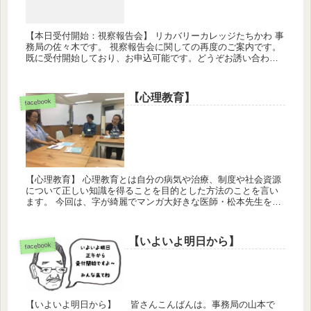
【本日受付開始：視察報告会】 リカバリーカレッジたちかわ 事
務局の佐々木です。 視察報告会に関しての再度のご案内です。
既に受付開始しており、お申込可能です。どうぞお誘い合わせ
の上、皆さまいらしてくださいね(^-^) なお、お申...
【心理教育】
facebook
【心理教育】 心理教育とは自分の病気や治療、制度や社会資源
について正しい知識を得ることを目的とした方法のことを言い
ます。 今回は、字が綺麗でマンガ大好きな医師・松本先生をお
呼びして、診察時コミュニケーションをテーマに、座談会のよ
うな雰囲...
【いよいよ明日から】
facebook
【いよいよ明日から】 皆さんこんばんは。事務局の山本で