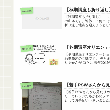
【秋期講座も折り返し
facebook
【秋期講座も折り返し】 こ
の山本です。連休って何？（
折り返し地点を迎えようとして
【冬期講座オリエンテ
facebook
【冬期講座オリエンテーショ
わ事務局の五味です。 先月
りませんが 新たに 来年201
【若手PSWさんから
facebook
【若手PSWさんから見たリ
リーカレッジたちかわのファ
としてお手伝い下さいました。