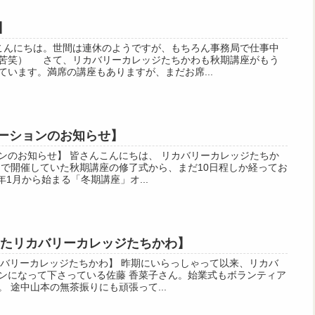
】
んにちは。世間は連休のようですが、もちろん事務局で仕事中
苦笑） さて、リカバリーカレッジたちかわも秋期講座がもう
います。満席の講座もありますが、まだお席...
ーションのお知らせ】
ンのお知らせ】 皆さんこんにちは、 リカバリーカレッジたちか
まで開催していた秋期講座の修了式から、まだ10日程しか経ってお
9年1月から始まる「冬期講座」オ...
見たリカバリーカレッジたちかわ】
カバリーカレッジたちかわ】 昨期にいらっしゃって以来、リカバ
ンになって下さっている佐藤 香菜子さん。始業式もボランティア
 途中山本の無茶振りにも頑張って...