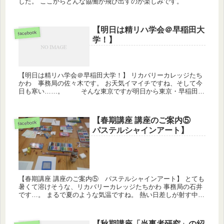
した。 ここからどんな協働が飛び出すのか楽しみです。
【明日は精リハ学会＠早稲田大
facebook
学！】
【明日は精リハ学会＠早稲田大学！】 リカバリーカレッジたち
かわ 事務局の佐々木です。 お天気イマイチですね、そして今
日も寒い……。 そんな東京ですが明日から東京・早稲田大
学を会場にして精神障害者リハビリテーション学会が始まりま
す。今回...
【春期講座 講座のご案内⑤
facebook
パステルシャインアート】
【春期講座 講座のご案内⑤ パステルシャインアート】 とても
暑くて溶けそうな、リカバリーカレッジたちかわ 事務局の石井
です…。 まるで夏のような気温ですね。 熱い日差しが射す中
で、ふんわりおだやかな講座のご紹介をいたします。 毎期おこ
な...
【秋期講座「当事者研究」の紹