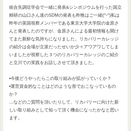
統合失調症学会で一緒に発表&シンポジウムを行った国立
精研の山口さん達のSDMの発表も昨晩はご一緒(^-^)私は
昨年の英国視察メンバーである東京大学大学院の金原さ
んと発表したのですが、金原さんによる最初情報も聞け
てまた新鮮な気持ちになりました。リカバリーカレッジ
の紹介は会場が立派だったせいか少々アワアワしてしま
いましたが視察した３つのリカバリーカレッジのご紹介
と立川での実践をお話しさせて頂きました。
▪️今後どうやったらこの取り組みが拡がっていくか？
▪️運営資金的なことはどのような形でおこなっているの
か？
…などのご質問を頂いたりして、リカバリーに向けた新
しい取り組みとして知って頂く機会になったかなと思い
ます。