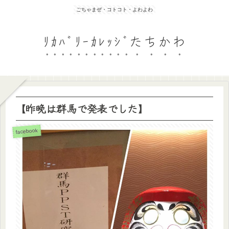
ごちゃまぜ・コトコト・よわよわ
ﾘｶﾊﾞﾘｰｶﾚｯｼﾞたちかわ
【昨晩は群馬で発表でした】
facebook