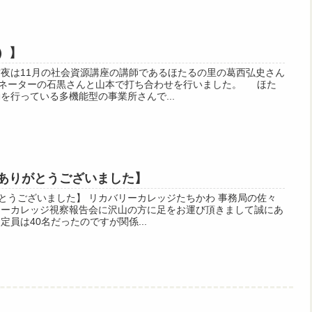
）】
昨夜は11月の社会資源講座の講師であるほたるの里の葛西弘史さん
ネーターの石黒さんと山本で打ち合わせを行いました。 ほた
動を行っている多機能型の事業所さんで...
ありがとうございました】
とうございました】 リカバリーカレッジたちかわ 事務局の佐々
リーカレッジ視察報告会に沢山の方に足をお運び頂きまして誠にあ
定員は40名だったのですが関係...