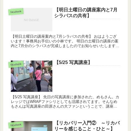
【明日土曜日の講座案内と7月
facebook
シラバスの共有】
【明日土曜日の講座案内と7月シラバスの共有】 おはようござ
います！事務局お手伝いの小林です。 明日の土曜日の講座の案
内と7月分のシラバスが完成しましたのでお知らせいたします！
7月の予定は画像をご参照頂ければ幸いです！ 6月27日(土)...
【5/25 写真講座】
facebook
【5/25 写真講座】 先日の写真講座に参加された、めもさん。カ
レッジではWRAPファシリとしても活躍されてます。そんなめ
もさんは写真講座の田原さんの大ファンということで、講座レ
ポートを投稿してくださいました！ 昨年に引き続き、カレッ...
【リカバリー入門② ～リカバ
facebook
リーを感じること・ひと～】