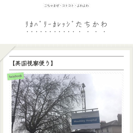
ごちゃまぜ・コトコト・よわよわ
ﾘｶﾊﾞﾘｰｶﾚｯｼﾞたちかわ
【英国視察便り】
facebook