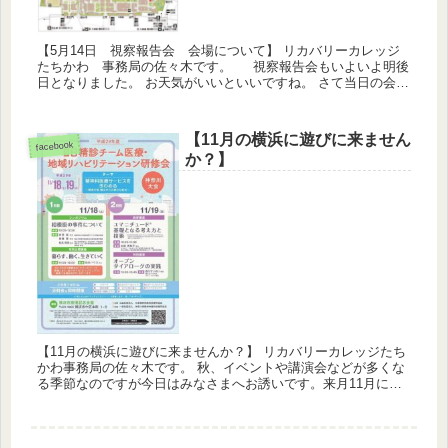
【5月14日 視察報告会 会場について】 リカバリーカレッジ
たちかわ 事務局の佐々木です。 視察報告会もいよいよ明後
日となりました。 お天気がいいといいですね。 さて当日の会場
についてのご案内です。 構内広いので慣れていない方はも...
【11月の横浜に遊びに来ません
facebook
か？】
【11月の横浜に遊びに来ませんか？】 リカバリーカレッジたち
かわ事務局の佐々木です。 秋、イベントや講演会などが多くな
る季節なのですが今日はみなさまへお誘いです。来月11月に横
浜の開港記念会館にて行われる日精診チーム医療・地域リハビ
リテ...