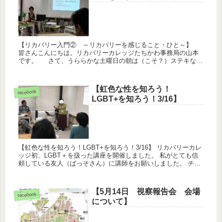
【リカバリー入門② ～リカバリーを感じること・ひと～】
皆さんこんにちは。リカバリーカレッジたちかわ事務局の山本
です。 さて、うららかな土曜日の朝は（こそ？）ステキな講
座をお届けしたいということで、本日のカレッジは『リカバリ
ー入門②...
【虹色な性を知ろう！
facebook
LGBT+を知ろう！3/16】
【虹色な性を知ろう！LGBT+を知ろう！3/16】 リカバリーカレ
ッジ初、LGBT＋を扱った講座を開催しました。 私がとても信
頼している友人（ぱっそさん）に講師をお願いしました。 チェ
ックインでは、他の講座では知らなかった学生さんの一面を
垣...
【5月14日 視察報告会 会場
facebook
について】