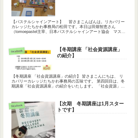
【パステルシャインアート】 皆さまこんばんは。リカバリー
カレッジたちかわ事務局の松田です。本日は田畑智恵さん
（tomoepastel主宰、日本パステルシャインアート協会 マスタ
ーインストラクター）による「パステルシャインアート」が開
催さ...
【冬期講座 「社会資源講座」
facebook
の紹介】
【冬期講座 「社会資源講座」の紹介】 皆さまこんにちは、 リ
カバリーカレッジたちかわ事務局の五味です。 第四回目は、冬
期講座「社会資源講座」の紹介をいたします。 「社会資源」一
疾患からのリハビリテーションや、障害を抱えつつ豊かに生活
してい...
【次期 冬期講座は1月スター
facebook
トです】