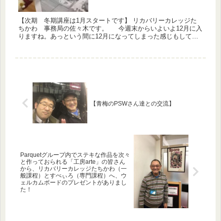
【次期 冬期講座は1月スタートです】 リカバリーカレッジた
ちかわ 事務局の佐々木です。 今週末からいよいよ12月に入
りますね。あっという間に12月になってしまった感じもしてい
ますが皆さんは今年は早かったですか？それともじっくりな時
の流れ...
【青梅のPSWさん達との交流】
Parquetグループ内でステキな作品を次々
と作っておられる「工房arte」の皆さん
から、リカバリーカレッジたちかわ（一
般課程）とすぺぃろ（専門課程）へ、ウ
ェルカムボードのプレゼントがありまし
た！