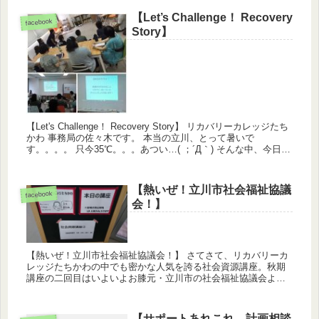
【Let’s Challenge！ Recovery
facebook
Story】
【Let's Challenge！ Recovery Story】 リカバリーカレッジたち
かわ 事務局の佐々木です。 本当の立川、とって暑いで
す。。。。 只今35℃。。。あつい…( ；´Д｀) そんな中、今日も
遠くは宇都宮・山...
【熱いぜ！立川市社会福祉協議
facebook
会！】
【熱いぜ！立川市社会福祉協議会！】 さてさて、リカバリーカ
レッジたちかわの中でも密かな人気を誇る社会資源講座。秋期
講座の二回目はいよいよお膝元・立川市の社会福祉協議会より
比留間敏郎さんをお迎えし、知ってるようで知らない社協さん
の実態に迫...
【サポートあれこれ 計画相談