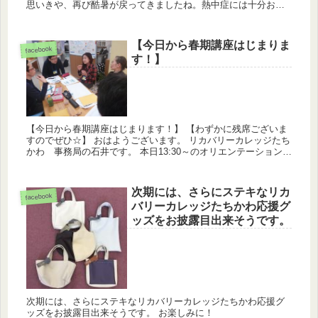
思いきや、再び酷暑が戻ってきましたね。熱中症には十分お気
を付けくださいませ。 さて、オープンキャンパスが終わって明
日で2...
【今日から春期講座はじまりま
facebook
す！】
【今日から春期講座はじまります！】 【わずかに残席ございま
すのでぜひ☆】 おはようございます。 リカバリーカレッジたち
かわ 事務局の石井です。 本日13:30～のオリエンテーションを
皮切りに、いよいよ春期講座が開講いたします。 事務局...
次期には、さらにステキなリカ
facebook
バリーカレッジたちかわ応援グ
ッズをお披露目出来そうです。
次期には、さらにステキなリカバリーカレッジたちかわ応援グ
ッズをお披露目出来そうです。 お楽しみに！