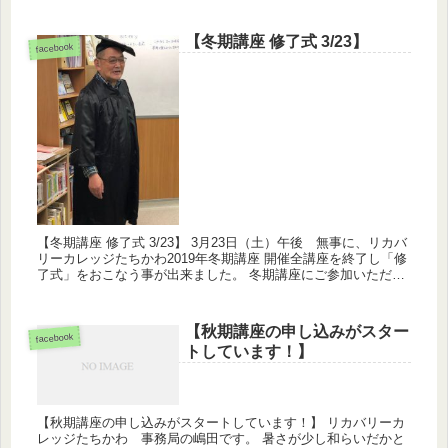
て自宅で倒れてるのでは…」と心配しましたが、無事に途中か
らご...
【冬期講座 修了式 3/23】
facebook
【冬期講座 修了式 3/23】 3月23日（土）午後 無事に、リカバ
リーカレッジたちかわ2019年冬期講座 開催全講座を終了し「修
了式」をおこなう事が出来ました。 冬期講座にご参加いただい
た皆さん、各講座の講師（チーム）の皆さん、 カレッ...
【秋期講座の申し込みがスター
facebook
トしています！】
【秋期講座の申し込みがスタートしています！】 リカバリーカ
レッジたちかわ 事務局の嶋田です。 暑さが少し和らいだかと