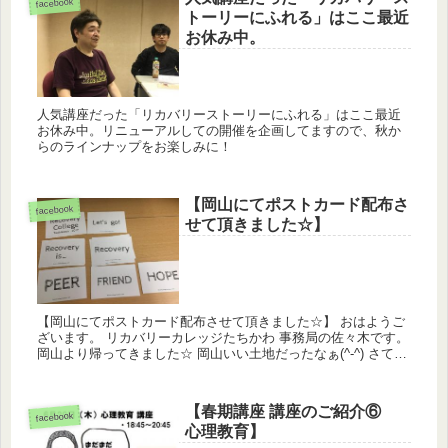
facebook
トーリーにふれる」はここ最近
お休み中。
人気講座だった「リカバリーストーリーにふれる」はここ最近
お休み中。リニューアルしての開催を企画してますので、秋か
らのラインナップをお楽しみに！
【岡山にてポストカード配布さ
facebook
せて頂きました☆】
【岡山にてポストカード配布させて頂きました☆】 おはようご
ざいます。 リカバリーカレッジたちかわ 事務局の佐々木です。
岡山より帰ってきました☆ 岡山いい土地だったなぁ(^-^) さて、
先日の岡山での研修会ですが 沢山の美味しい出展があ...
【春期講座 講座のご紹介⑥
facebook
心理教育】