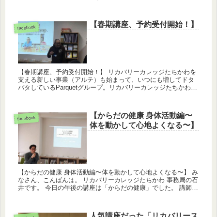
【春期講座、予約受付開始！】
facebook
【春期講座、予約受付開始！】 リカバリーカレッジたちかわを
支える新しい事業（アルテ）も始まって、いつにも増してドタ
バタしているParquetグループ。リカバリーカレッジたちかわ春
期講座はどうなるの？とご心配の声もちらほらあがっていまし
た...
【からだの健康 身体活動編〜
facebook
体を動かして心地よくなる〜】
【からだの健康 身体活動編〜体を動かして心地よくなる〜】 み
なさん、こんばんは。 リカバリーカレッジたちかわ 事務局の石
井です。 今日の午後の講座は「からだの健康」でした。 講師
は、りゅうさん(坂井隆太郎さん)です。 今回のこの講...
人気講座だった「リカバリース