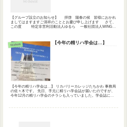
【グループ設立のお知らせ】 拝啓 陽春の候 皆様におかれ
ましてはますますご清祥のこととお慶び申し上げます さて、
この度 特定非営利活動法人ゆるら 一般社団法人WING-
NETWORK 株式会社パルケ の３団体は、つなが...
【今年の精リハ学会は…】
facebook
【今年の精リハ学会は…】 リカバリーカレッジたちかわ 事務局
の佐々木です。 先日、手元に精リハ学会誌が届いたのですが、
今年12月の精リハ学会のチラシも入っていました。学会誌には
昨年のリハ学会の学会シンポジウムを終えて、シンポジスト
か...