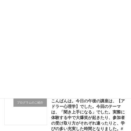
資源#リカバリーカレッジ #立川市#メン
タルヘルス
2023年9月28日
本日はオープンダイアローグ三ツ井さ
プログラムのご紹介
ん、福井さん、川島さんにお越しいただ
き、初めての方もいらっしゃったので解
説から聴くと話すを分けると、逆に難し
く感じる方もいらっしゃって、終了後に
福井さんにご協力いただき、ゆっくり紐
解いてゆきました。対話は奥が深いです
ね#すぺぃろ #生活訓練 #リカバリーカレ
ッジたちかわ #立川市 ＃オープンダイア
ローグ
2023年9月27日
こんばんは。今日の午後の講座は、【ア
プログラムのご紹介
ドラー心理学】でした。今回のテーマ
は、「聞き上手になる」でした。実際に
体験する中で大爆笑が起きたり、参加者
の受け取り方がそれぞれ違ったりと、学
びの多い充実した時間となりました。#