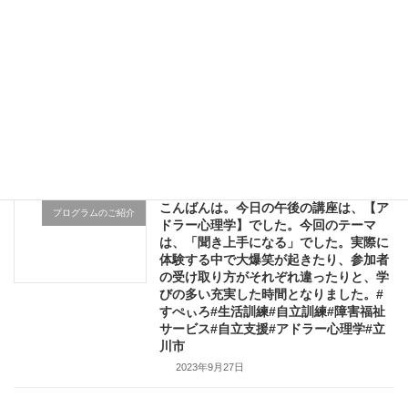
ん、福井さん、川島さんにお越しいただ
き、初めての方もいらっしゃったので解
説から聴くと話すを分けると、逆に難し
く感じる方もいらっしゃって、終了後に
福井さんにご協力いただき、ゆっくり紐
解いてゆきました。対話は奥が深いです
ね#すぺぃろ #生活訓練 #リカバリーカレ
ッジたちかわ #立川市 ＃オープンダイア
ローグ
2023年9月27日
こんばんは。今日の午後の講座は、【ア
プログラムのご紹介
ドラー心理学】でした。今回のテーマ
は、「聞き上手になる」でした。実際に
体験する中で大爆笑が起きたり、参加者
の受け取り方がそれぞれ違ったりと、学
びの多い充実した時間となりました。#
すぺぃろ#生活訓練#自立訓練#障害福祉
サービス#自立支援#アドラー心理学#立
川市
2023年9月27日