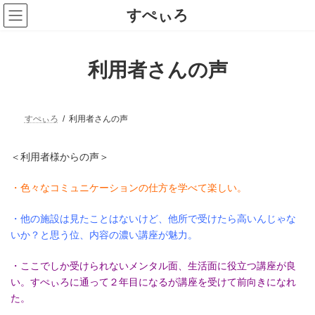
コ
ナ
すぺぃろ
ン
ビ
テ
ゲ
ン
ー
ツ
シ
利用者さんの声
へ
ョ
ス
ン
キ
に
ッ
移
プ
動
すぺぃろ
利用者さんの声
＜利用者様からの声＞
・色々なコミュニケーションの仕方を学べて楽しい。
・他の施設は見たことはないけど、他所で受けたら高いんじゃな
いか？と思う位、内容の濃い講座が魅力。
・ここでしか受けられないメンタル面、生活面に役立つ講座が良
い。すぺぃろに通って２年目になるが講座を受けて前向きになれ
た。