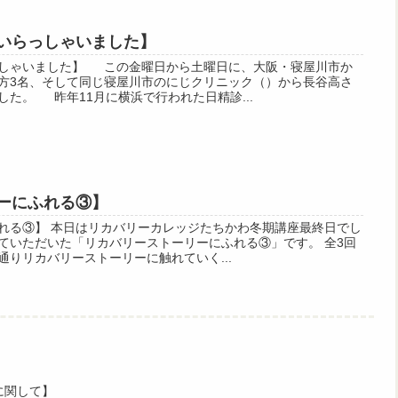
いらっしゃいました】
しゃいました】 この金曜日から土曜日に、大阪・寝屋川市か
方3名、そして同じ寝屋川市のにじクリニック（）から長谷高さ
た。 昨年11月に横浜で行われた日精診...
ーにふれる③】
れる③】 本日はリカバリーカレッジたちかわ冬期講座最終日でし
ていただいた「リカバリーストーリーにふれる③」です。 全3回
りリカバリーストーリーに触れていく...
に関して】