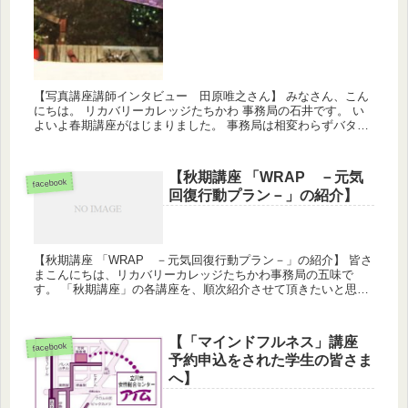
【写真講座講師インタビュー 田原唯之さん】 みなさん、こん
にちは。 リカバリーカレッジたちかわ 事務局の石井です。 い
よいよ春期講座がはじまりました。 事務局は相変わらずバタバ
タしていますが、また今期も豊かな学びの時間を学生のみなさ
んとご...
【秋期講座 「WRAP －元気
facebook
回復行動プラン－」の紹介】
【秋期講座 「WRAP －元気回復行動プラン－」の紹介】 皆さ
まこんにちは、リカバリーカレッジたちかわ事務局の五味で
す。 「秋期講座」の各講座を、順次紹介させて頂きたいと思い
ます。 第三回目の本日は、秋期講座「WRAP －元気回復行動
プラン...
【「マインドフルネス」講座
facebook
予約申込をされた学生の皆さま
へ】