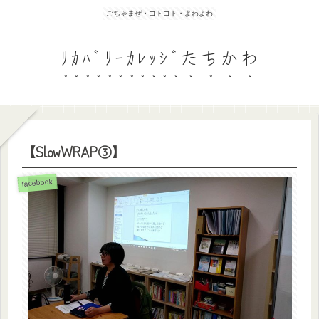
ごちゃまぜ・コトコト・よわよわ
ﾘｶﾊﾞﾘｰｶﾚｯｼﾞたちかわ
【SlowWRAP③】
facebook