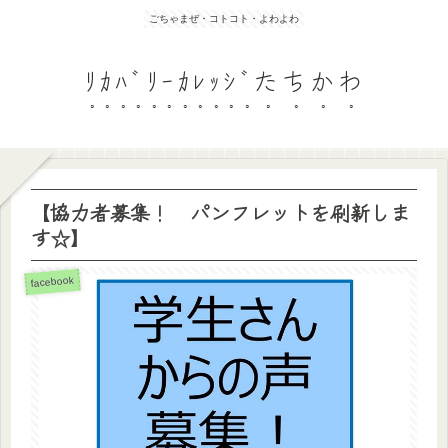
ごちゃまぜ・コトコト・よわよわ
ﾘｶﾊﾞﾘｰｶﾚｯｼﾞたちかわ
【協力者募集！ パンフレットを刷新しま
す☆】
facebook