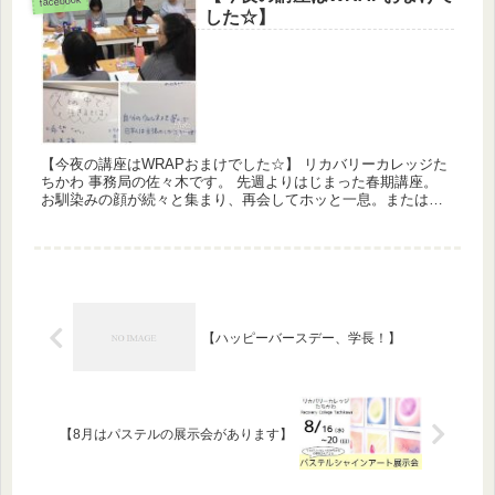
facebook
した☆】
【今夜の講座はWRAPおまけでした☆】 リカバリーカレッジた
ちかわ 事務局の佐々木です。 先週よりはじまった春期講座。
お馴染みの顔が続々と集まり、再会してホッと一息。またはじ
めましての出逢いに心ワクワクの今夜の講座は「WRAPおま
け」...
【ハッピーバースデー、学長！】
【8月はパステルの展示会があります】