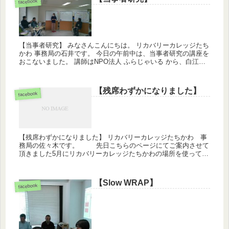
facebook
【当事者研究】 みなさんこんにちは。 リカバリーカレッジたち
かわ 事務局の石井です。 今日の午前中は、当事者研究の講座を
おこないました。 講師はNPO法人 ふらじゃいる から、白江香
澄さん・Jiroさん・佐藤さんにお越しいただきました...
【残席わずかになりました】
facebook
【残席わずかになりました】 リカバリーカレッジたちかわ 事
務局の佐々木です。 先日こちらのページにてご案内させて
頂きました5月にリカバリーカレッジたちかわの場所を使ってお
こなうイベント「海の向こうのピアを知ろう!」ですが残席わず
かとな...
【Slow WRAP】
facebook