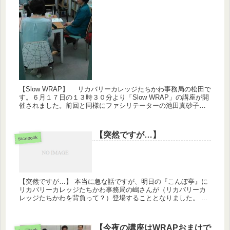
【Slow WRAP】 リカバリーカレッジたちかわ事務局の松田で
す。６月１７日の１３時３０分より「Slow WRAP」の講座が開
催されました。前回と同様にファシリテーターの池田真砂子さ
んと齊藤亮さんのコンビで、１５名の学生の方が参加となり...
【突然ですが…】
facebook
【突然ですが…】 本当に急な話ですが、明日の『こんぼ亭』に
リカバリーカレッジたちかわ事務局の嶋さんが（リカバリーカ
レッジたちかわを背負って？）登場することとなりました。 い
ろんなご縁が重なってのこのお話ですが、カレッジ会議の後に
もス...
【今夜の講座はWRAPおまけで