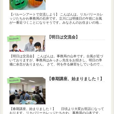
【バルーンアートで交流しよう】 こんばんは。リカバリーカレ
ッジたちかわ事務局の石井です。立川には明後日の午前に台風
が一番近づくことになりそうです。みなさんのお住まいの地域
ではいかがでしょうか。十分に安全にお気をつけてお過ごしく
ださい。 今...
【明日は交流会】
facebook
【明日は交流会】 こんばんは。事務局の山本です。台風が近づ
いておりますが、事務局はみっきぃ先生をお招きし、明日の準
備に余念がありません。 さて、何を作る練習をしているのでし
ょう？なぜか出血したスタッフも… 明日をお楽しみに！ ...
【春期講座、始まりました！】
facebook
【春期講座、始まりました！】 日頃より大変お世話になって
おります。リカバリーカレッジたちかわ、事務局の山本です。