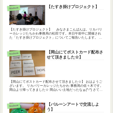
した。医療機関...
【たすき掛けプロジェクト】
facebook
【たすき掛けプロジェクト】 みなさまこんばんは。リカバリ
ーカレッジたちかわ事務局の松田です。本日午前中に開催され
た「たすき掛けプロジェクト」についてご報告いたします。
たすき掛けプロジェクトは「ピアサポートに興味があり、ピア
サポートにな...
【岡山にてポストカード配布さ
facebook
せて頂きました☆】
【岡山にてポストカード配布させて頂きました☆】 おはようご
ざいます。 リカバリーカレッジたちかわ 事務局の佐々木です。
岡山より帰ってきました☆ 岡山いい土地だったなぁ(^-^) さて、
先日の岡山での研修会ですが 沢山の美味しい出展があ...
【バルーンアートで交流しよ
facebook
う】